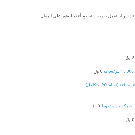
ثك، أو استعمل شريط التصفح أعلاه للعثور على المقال.
0
﷼
0
﷼
0
﷼
0
﷼