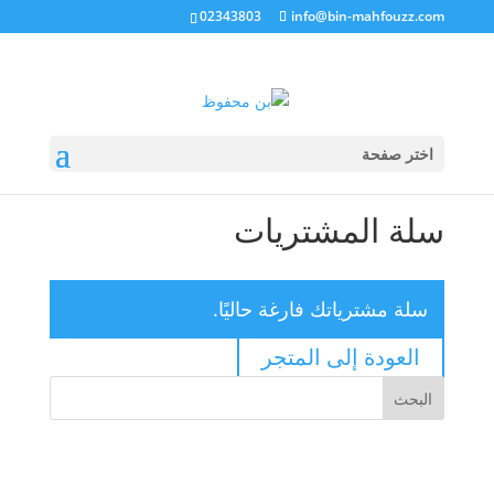
02343803
info@bin-mahfouzz.com
اختر صفحة
سلة المشتريات
سلة مشترياتك فارغة حاليًا.
العودة إلى المتجر
البحث