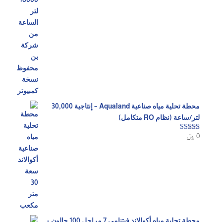
محطة تحلية مياه صناعية Aqualand – إنتاجية 30,000
لتر/ساعة (نظام RO متكامل)
0
﷼
تم التقييم
5.00
من 5
محطة تحلية مياه أكوالاند فيتنامي 7 مراحل 100 جالون -