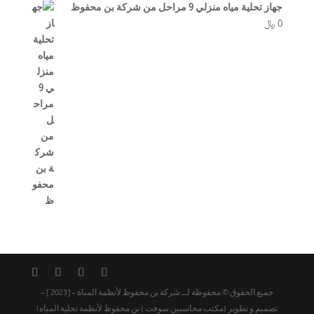
جهاز تحلية مياه منزلي 9 مراحل من شركة بن محفوظ
0
﷼
جميع الحقوق © محفوظة لــ شركة بن محفوظ لأنظمة المياة – [2023 ] –
تصميم و تطوير (مكتب محاسبين سوفت ) بن محفوظ لأنظمة تحلية المياه |