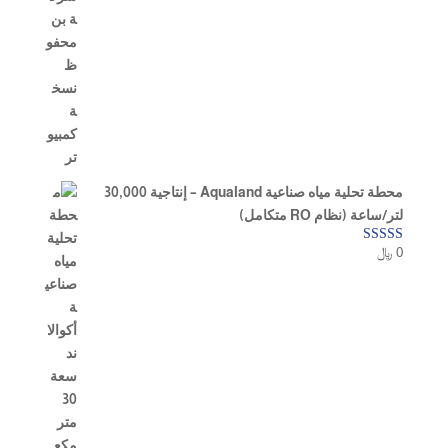
محطة تحلية مياه صناعية Aqualand – إنتاجية 30,000
لتر/ساعة (نظام RO متكامل)
0
﷼
تم التقييم
5.00
من 5