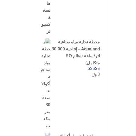
محطة تحلية مياه صناعية
Aqualand – إنتاجية 30,000
لتر/ساعة (نظام RO
متكامل)
0
﷼
تم التقييم
5.00
من 5