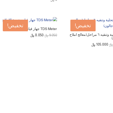
تخفيض!
تخفيض!
TDS Meter جهاز قياس نسبة الاملاح
جهاز تحلية وتنقيه ٦ مراحل(معالج املاح
السعر
السعر
9.050
﷼
8.050
﷼
الأصلي
الحالي
السعر
السعر
﷼
105.000
﷼
هو:
هو:
الأصلي
الحالي
9.050 ﷼.
8.050 ﷼.
هو:
هو:
107.000 ﷼.
105.000 ﷼.