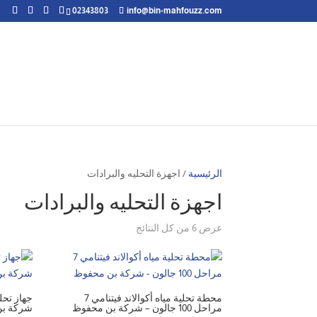
02343803
info@bin-mahfouzz.com
الرئيسية
/ اجهزة التحليه والبرادات
اجهزة التحليه والبرادات
تم
عرض ⁦6⁩ من كل النتائج
الفرز
حسب
الأحدث
محطة تحلية مياه أكوالاند فيتنامي 7
مراحل 100 جالون – شركة بن محفوظ
شركة ب